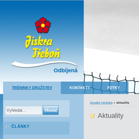
Odbíjená
TRÉNINKY DRUŽSTEV
KONTAKTY
FOTKY
úvodní stránka
»
aktuality
Aktuality
ČLÁNKY