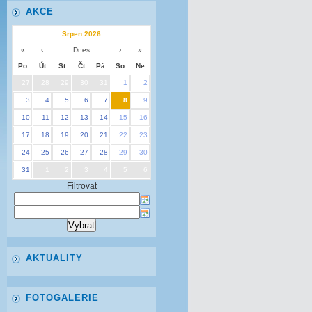
AKCE
Srpen 2026
«
‹
Dnes
›
»
Po
Út
St
Čt
Pá
So
Ne
27
28
29
30
31
1
2
3
4
5
6
7
8
9
10
11
12
13
14
15
16
17
18
19
20
21
22
23
24
25
26
27
28
29
30
31
1
2
3
4
5
6
Filtrovat
AKTUALITY
FOTOGALERIE