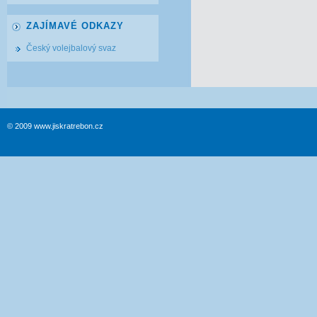
ZAJÍMAVÉ ODKAZY
Český volejbalový svaz
© 2009 www.jiskratrebon.cz